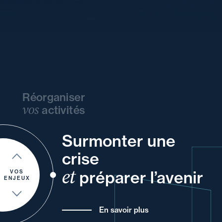
Réorganiser
vos
activités
Surmonter une
de
et
vos
et
vos
votre
ou
vos
crise
un
et
de
pour
et
préparer l’avenir
de vos
VOS
ENJEUX
En savoir plus