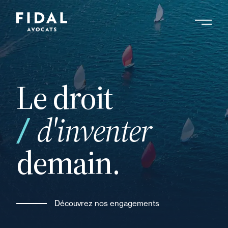
Aller
au
contenu
Rechercher un mot clé, un professionnel ....
principal
Le droit
d'inventer
votre
demain.
Découvrez nos engagements