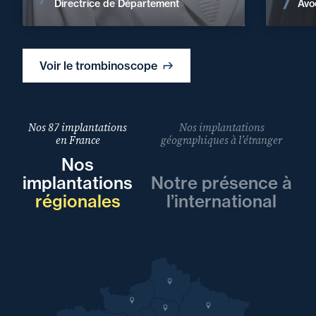
Voir les actualités
Avo
Directrice de Département
Voir le trombinoscope
Nos 87 implantations
Nos implantations
en France
géographiques à l’étranger
Nos
implantations
Notre présence à
régionales
l’international