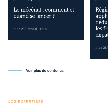
Le mécénat : comment et
Régim
quand se lancer ?
appli
déduc
les f
mar 28/07/2026 - 12:00
expat
mar 28/0
Voir plus de contenus
NOS EXPERTISES