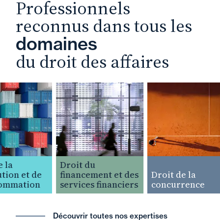
Professionnels
reconnus dans tous les
domaines
du droit des affaires
la
Droit du
ion et de
financement et des
Droit de la
ommation
services financiers
concurrence
Découvrir toutes nos expertises