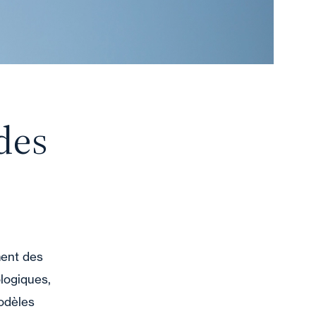
des
ment des
logiques,
modèles