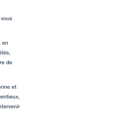
) vous
, en
ités,
re de
enne et
entieux,
tervenir