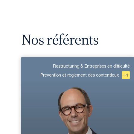
Nos référents
Dimitri Sonier
Restructuring & Entreprises en difficulté
Prévention et règlement des contentieux
+1
Anglais
Langue(s) parlé(es) :
Domaine d’expertises :
Restructuring & Entreprises en difficulté
Prévention et règlement des contentieux
Corporate, Fusions & Acquisitions