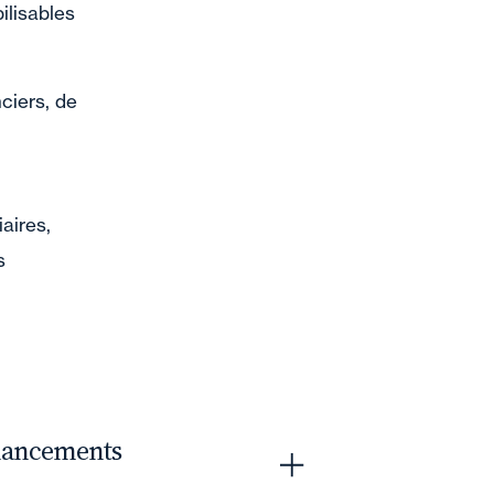
ilisables
ciers, de
aires,
s
inancements