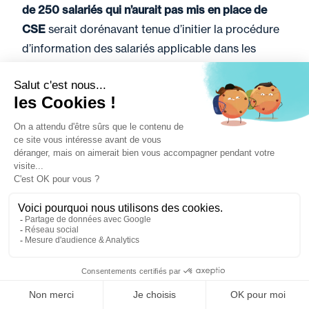
de 250 salariés
qui n’aurait pas mis en place de
CSE
serait dorénavant tenue d’initier la procédure
d’information des salariés applicable dans les
entreprises non soumises à l’obligation de mettre
en place un CSE exerçant les attributions
mentionnées au deuxième alinéa de l’article L.
2312-1 du Code du travail. Auparavant, par
application du texte dans la rédaction antérieure,
cette société se serait trouvée hors champ
d’application de ces dispositions.
Loi n° 2026-403 du 26 mai 2026 de simplification
de la vie économique
Filtrer