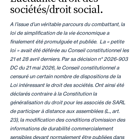
29 mai 2026
Newsletter
sociétés/droit social.
Opportunités de reprise -
Juin 2026
A l’issue d’un véritable parcours du combattant, la
loi de simplification de la vie économique a
finalement été promulguée et publiée. La « petite
loi » avait été déférée au Conseil constitutionnel les
29 mai 2026
Actualité
21 et 28 avril derniers. Par sa décision n° 2026-903
Crise du Moyen-Orient et
DC du 21 mai 2026, le Conseil constitutionnel a
pouvoir d’achat des salariés
censuré un certain nombre de dispositions de la
: pensez au télétravail et au
Loi intéressant le droit des sociétés. Ont ainsi été
covoiturage !
déclarés contraire à la Constitution la
généralisation du droit pour les associés de SARL
de participer à distance aux assemblées (L., art.
23), la modification des conditions d’omission des
29 mai 2026
Actualité
informations de durabilité commercialement
Fidal accompagne les
sensibles devant normalement être publiées dans