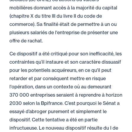
améliorer le pouvoir
mobilières donnant accès à la majorité du capital
d’achat des salariés !
(chapitre X du titre III du livre II du code de
commerce). Sa finalité était de permettre à un ou
plusieurs salariés de l'entreprise de présenter une
offre de rachat.
Page
1
Page
2
Page
3
Page
4
Page
5
Dernière
»
Pagination
…
courante
page
Ce dispositif a été critiqué pour son inefficacité, les
contraintes qu’il instaure et son caractère dissuasif
pour les potentiels acquéreurs, en ce qu'il peut
retarder et par conséquent mettre en risque
l'opération, dans un contexte où au demeurant
370 000 entreprises seraient à reprendre à horizon
2030 selon la Bpifrance. C’est pourquoi le Sénat a
essayé d’abroger purement et simplement le
dispositif. Cette tentative a été en partie
infructueuse. Le nouveau dispositif résulte du I de