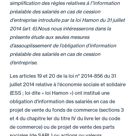
renégociation contractuelle
simplification des règles relatives à l’'information
: comment les entreprises
préalable des salariés en cas de cession
d'entreprise introduite par la loi Hamon du 31 juillet
peuvent-elles se protéger ?
2014 (art. 6).Nous nous intéresserons dans la
présente étude aux seules mesures
d’assouplissement de l’obligation d’information
28 mai 2026
Parole Des Professionnels
préalable des salariés en cas de cession
Renforcer les règles
d’entreprise.
d'adhésion pour sécuriser
Les articles 19 et 20 de la loi n° 2014-856 du 31
la gouvernance associative
juillet 2014 relative à l'économie sociale et solidaire
(ESS ; loi dite « loi Hamon ») ont institué une
obligation d'information des salariés en cas de
projet de vente du fonds de commerce (sections 3
27 mai 2026
Actualité
et 4 du chapitre Ier du titre IV du livre Ier du code
Crise du Moyen-Orient :
de commerce) ou de projet de vente des parts
quelques pistes pour
sociales (de SARL) ou actions ou valeurs