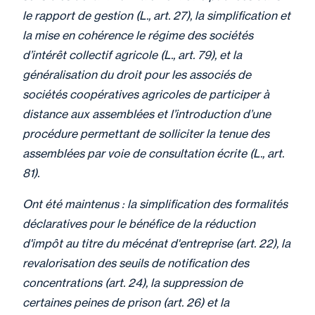
dirigeants fondateurs de
le rapport de gestion (L., art. 27), la simplification et
SPATIO dans le cadre de
la mise en cohérence le régime des sociétés
leur transmission
d’intérêt collectif agricole (L., art. 79), et la
généralisation du droit pour les associés de
sociétés coopératives agricoles de participer à
distance aux assemblées et l’introduction d’une
28 mai 2026
Actualité
procédure permettant de solliciter la tenue des
Fidal accompagne Next
assemblées par voie de consultation écrite (L., art.
Pack dans le cadre de
81).
l’acquisition de la société
Ont été maintenus : la simplification des formalités
ALDIVER.
déclaratives pour le bénéfice de la réduction
d'impôt au titre du mécénat d'entreprise (art. 22), la
revalorisation des seuils de notification des
28 mai 2026
Parole Des Professionnels
concentrations (art. 24), la suppression de
Hausse des coûts et
certaines peines de prison (art. 26) et la