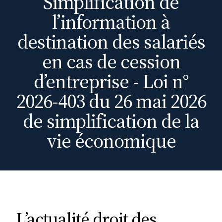
Simplification de
Simplification de
l’information à
l’information à destination
des salariés en cas de
destination des salariés
cession d’entreprise - Loi n°
en cas de cession
2026-403 du 26 mai 2026 de
d’entreprise - Loi n°
simplification de la vie
2026-403 du 26 mai 2026
économique
de simplification de la
vie économique
01 juin 2026
Parole Des Professionnels
Fiscalité 2026 : Dutreil et
holdings, le retour du réel
L’actualité droit des