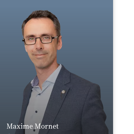
Anglais, Allemand
Langue(s) parlé(es) :
Domaine d’expertises :
Droit fiscal
+33 5 46 50 56 66
La Rochelle
maxime.mornet@fidal.com
En savoir plus
Maxime Mornet
Voir les actualités