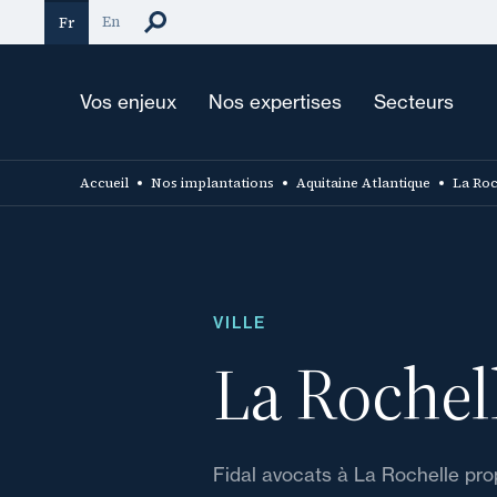
Aller
En
Fr
au
contenu
principal
Vos enjeux
Nos expertises
Secteurs
Accueil
Nos implantations
Aquitaine Atlantique
La Roc
VILLE
La Rochel
Fidal avocats à La Rochelle pr