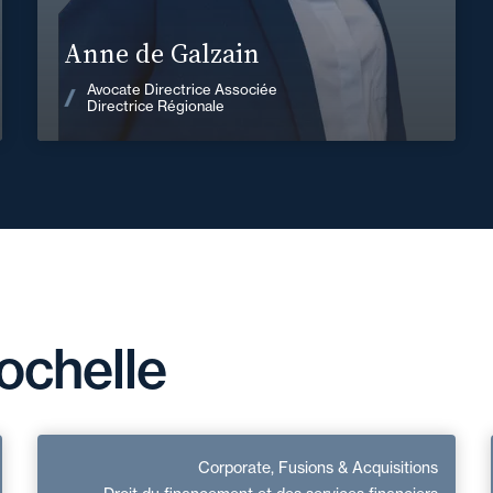
En savoir plus
Anne de Galzain
Voir les actualités
Avocate Directrice Associée
Directrice Régionale
ochelle
Élise Houlbert
Corporate, Fusions & Acquisitions