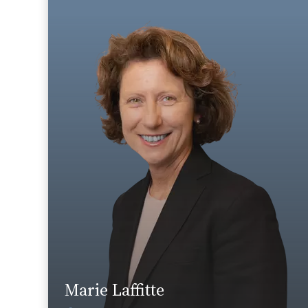
Domaine d’expertises :
Droit du travail et de la sécurité sociale
+33 5 46 50 56 66
La Rochelle
marie.laffitte@fidal.com
En savoir plus
Marie Laffitte
Voir les actualités