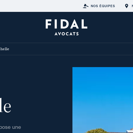
NOS ÉQUIPES
helle
le
opose une