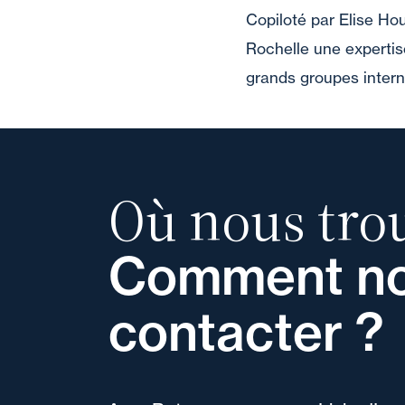
Copiloté par Elise Hou
Rochelle une expertise
grands groupes intern
Où nous trou
Comment n
contacter ?