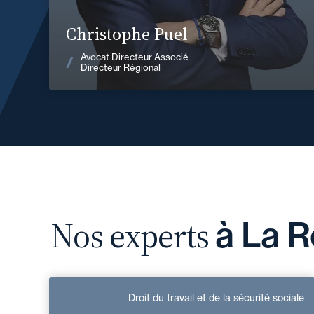
En savoir plus
Christophe Puel
Voir les actualités
Avocat Directeur Associé
Directeur Régional
Nos experts
à La R
Marie Laffitte
Droit du travail et de la sécurité sociale