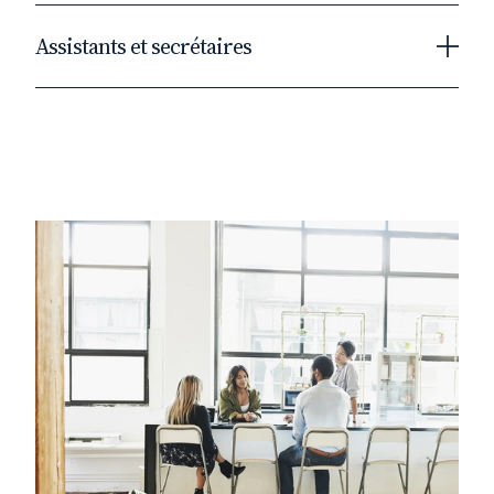
130 fonctions supports
métier et fortement engagés au service de nos
Assistants et secrétaires
L’expertise de nos directions supports permet
clients.
aux avocats et juristes de se concentrer sur
La diversité des profils, expertises et parcours
Si nos 470 assistants et secrétaires ont pour
leur cœur de métier tout en contribuant au
professionnels, est une richesse. Parce que le
mission d’assurer le bon fonctionnement
développement du cabinet et à la satisfaction
juridique se nourrit aujourd’hui d’économique
administratif, ils contribuent également
des clients.
et de financier, nous nous intéressons
pleinement à la réussite de l’équipe, en
Direction des ressources humaines
particulièrement aux doubles cursus droit-
participant au développement et à la stratégie
Direction de la communication
école de commerce. Nous avons à cœur de
du département.
Direction marketing
faire progresser nos talents.
Direction des systèmes d’information
Fidal a élaboré une classification interne
Service documentation
permettant de définir les étapes successives de
Direction administrative et financière
l’évolution des avocats et juristes. Retrouvez
Service juridique interne
plus de détails dans la rubrique « Fidal, un
cabinet ou l’on peut évoluer ».