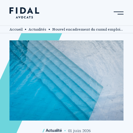
Aller
au
contenu
Rechercher un mot clé, un professionnel ....
principal
Accueil
Actualités
Nouvel encadrement du cumul emploi retraite : de l’intérêt de liquider ses pensions avant le 31 décembre 2026
01 juin 2026
Actualité