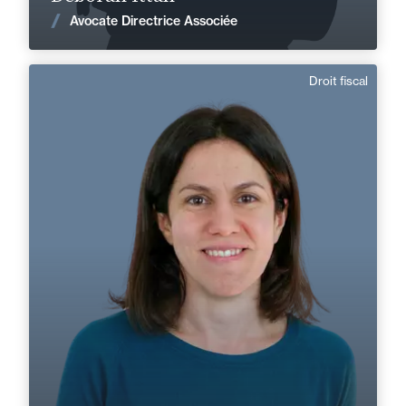
Voir les actualités
Avocate Directrice Associée
Droit fiscal
Johanna Flament
Directrice de Mission
Français
Langue(s) parlé(es) :
Domaine d’expertises :
Droit fiscal
+33 1 45 13 12 60
Créteil
johanna.flament@fidal.com