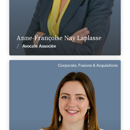
anne-francoise.nay-laplasse@fidal.com
En savoir plus
Anne-Françoise Nay Laplasse
Voir les actualités
Avocate Associée
Corporate, Fusions & Acquisitions
Sophie Sallou
Domaine d’expertises :
Corporate, Fusions & Acquisitions
+33 1 45 13 12 60
Créteil