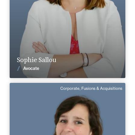
sophie.sallou@fidal.com
En savoir plus
Sophie Sallou
Voir les actualités
Avocate
Corporate, Fusions & Acquisitions
Lea Crespo
Domaine d’expertises :
Corporate, Fusions & Acquisitions