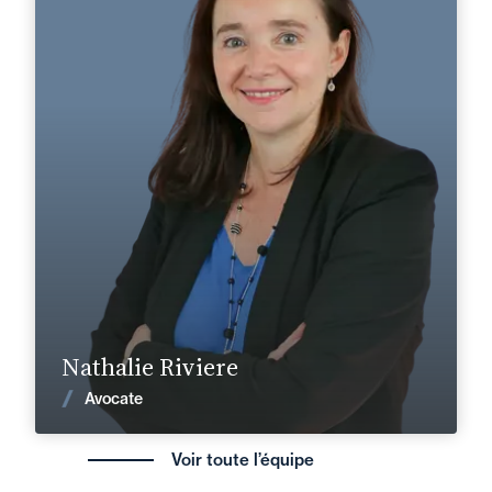
Domaine d’expertises :
Droit du travail et de la sécurité sociale
+33 1 45 13 12 60
Créteil
nathalie.riviere@fidal.com
En savoir plus
Nathalie Riviere
Voir les actualités
Avocate
Voir toute l’équipe