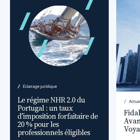
Éclairage juridique
Le régime NHR 2.0 du
Actual
Portugal : un taux
Fida
d’imposition forfaitaire de
Avan
20 % pour les
Voya
professionnels éligibles