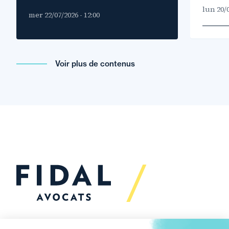
lun 20/0
mer 22/07/2026 - 12:00
Voir plus de contenus
Vous souhaitez échanger