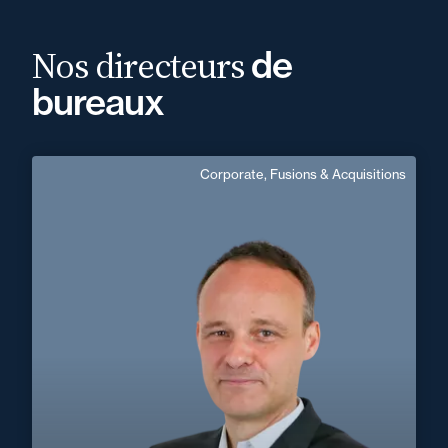
Nos directeurs
de
bureaux
Corporate, Fusions & Acquisitions
David Treguer
Domaine d’expertises :
Corporate, Fusions & Acquisitions
+33 1 45 13 12 60
Créteil
david.treguer@fidal.com