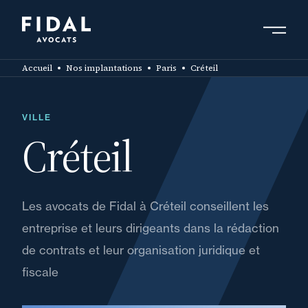
Aller
au
contenu
Rechercher un mot clé, un professionnel ....
principal
Accueil
Nos implantations
Paris
Créteil
VILLE
Créteil
Les avocats de Fidal à Créteil conseillent les
entreprise et leurs dirigeants dans la rédaction
de contrats et leur organisation juridique et
fiscale