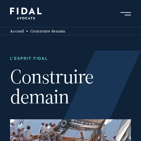
Aller
au
contenu
Rechercher un mot clé, un professionnel ....
principal
Accueil
Construire demain
L'ESPRIT FIDAL
Construire
demain