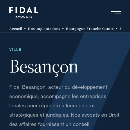
Aller
au
contenu
Rechercher un mot clé, un professionnel ....
principal
Accueil
Nos implantations
Bourgogne-Franche Comté
Besançon
VILLE
Besançon
Fidal Besançon, acteur du développement
économique, accompagne les entreprises
locales pour répondre à leurs enjeux
stratégiques et juridiques. Nos avocats en Droit
des affaires fournissent un conseil