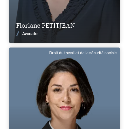
En savoir plus
Floriane PETITJEAN
Voir les actualités
Avocate
Droit du travail et de la sécurité sociale
Adele de Oliveira
Français
Langue(s) parlé(es) :
Domaine d’expertises :
Droit du travail et de la sécurité sociale
+33 3 81 47 29 50
Besançon
adele.de-oliveira@fidal.com