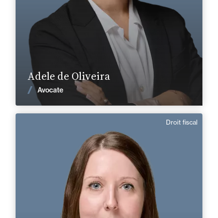
En savoir plus
Adele de Oliveira
Voir les actualités
Avocate
Droit fiscal
Charlotte Hohwald
Anglais
Langue(s) parlé(es) :
Domaine d’expertises :
Droit fiscal