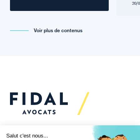
20/0
Voir plus de contenus
Vous souhaitez échanger