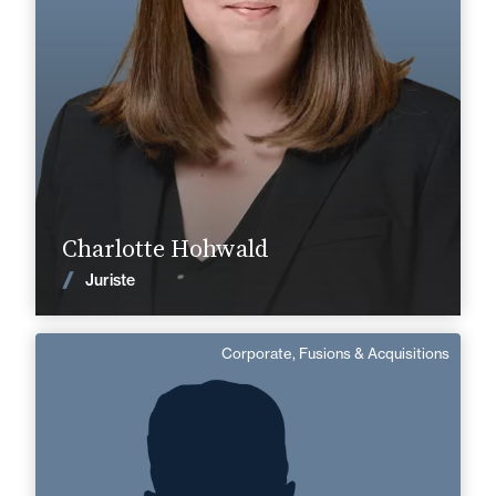
+33 3 81 47 29 50
Besançon
charlotte.hohwald@fidal.com
En savoir plus
Charlotte Hohwald
Voir les actualités
Juriste
Corporate, Fusions & Acquisitions
Kent Bicici
Domaine d’expertises :
Corporate, Fusions & Acquisitions