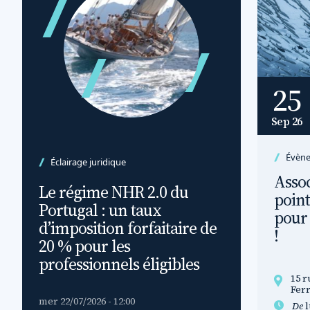
25
Sep 26
Évèn
Éclairage juridique
Assoc
Le régime NHR 2.0 du
point
Portugal : un taux
pour 
d’imposition forfaitaire de
!
20 % pour les
professionnels éligibles
15 r
Fer
mer 22/07/2026 - 12:00
De
l