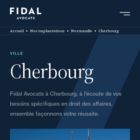
Aller
au
contenu
Rechercher un mot clé, un professionnel ....
principal
Accueil
Nos implantations
Normandie
Cherbourg
VILLE
Cherbourg
Fidal Avocats à Cherbourg, à l'écoute de vos
besoins spécifiques en droit des affaires,
ensemble façonnons votre réussite.