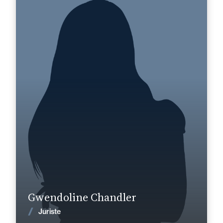
Domaine d’expertises :
Corporate, Fusions & Acquisitions
+33 2 33 88 36 36
Cherbourg
gwendoline.chandler@fidal.com
En savoir plus
Gwendoline Chandler
Voir les actualités
Juriste