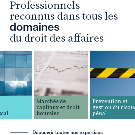
Professionnels
reconnus dans tous les
domaines
du droit des affaires
Marchés de
Prévention et
capitaux et droit
gestion du risque
cal
boursier
pénal
Découvrir toutes nos expertises