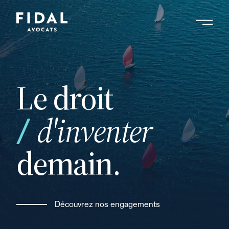
Aller
au
contenu
Rechercher un mot clé, un professionnel ....
principal
Le droit
votre
d'inventer
demain.
Découvrez nos engagements