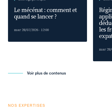
Le mécénat : comment et
Régim
quand se lancer ?
appli
déduc
les f
mar 28/07/2026 - 12:00
expat
mar 28/0
Voir plus de contenus
NOS EXPERTISES