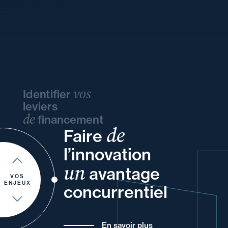
vos
Identifier
leviers
de
financement
de
Faire
et
vos
et
votre
ou
l’innovation
et
votre
un
vos
à
et
avantage
pour
de vos
VOS
ENJEUX
concurrentiel
En savoir plus