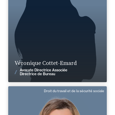
+33 4 74 75 36 40
Oyonnax
veronique.cottet-emard@fidal.com
En savoir plus
Véronique Cottet-Emard
Avocate Directrice Associée
Voir les actualités
Directrice de Bureau
Droit du travail et de la sécurité sociale
Marion Cornu
Anglais
Langue(s) parlé(es) :