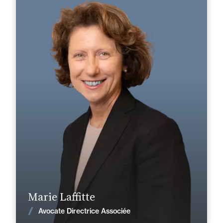
Domaine d’expertises :
Droit du travail et de la sécurité sociale
+33 5 46 50 56 66
La Rochelle
marie.laffitte@fidal.com
En savoir plus
Marie Laffitte
Voir les actualités
Avocate Directrice Associée