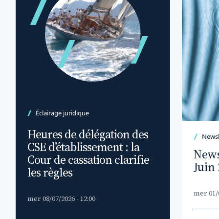
Éclairage juridique
Heures de délégation des
Newsl
CSE d’établissement : la
Newsl
Cour de cassation clarifie
Juin
les règles
mer 01/0
mer 08/07/2026 - 12:00