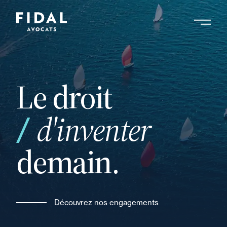
Aller
au
contenu
Rechercher un mot clé, un professionnel ....
principal
Le droit
vos
d'inventer
demain.
Découvrez nos engagements