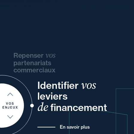
vos
Repenser
partenariats
commerciaux
vos
de
et
Identifier
et
votre
ou
votre
leviers
vos
un
et
pour
de
financement
de vos
VOS
ENJEUX
En savoir plus