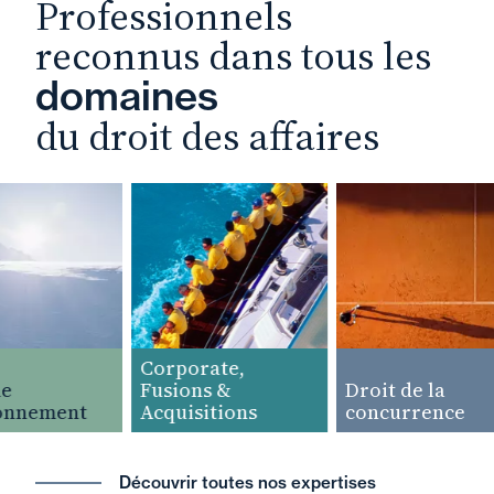
Professionnels
reconnus dans tous les
domaines
du droit des affaires
Corporate,
Fusions &
Droit de la
onnement
Acquisitions
concurrence
Découvrir toutes nos expertises