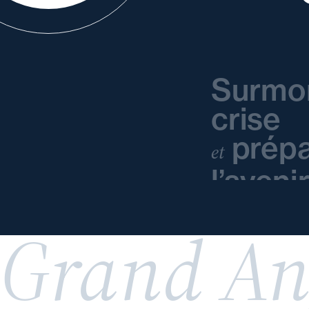
Surmo
crise
prépa
et
l’aveni
Grand An