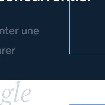
nter une
rer
r
gle