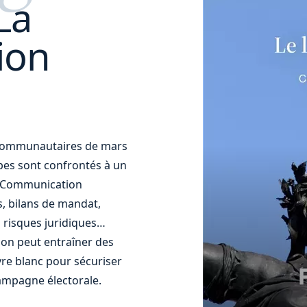
La
ion
t communautaires de mars
uipes sont confrontés à un
t. Communication
s, bilans de mandat,
 risques juridiques…
ion peut entraîner des
re blanc pour sécuriser
ampagne électorale.