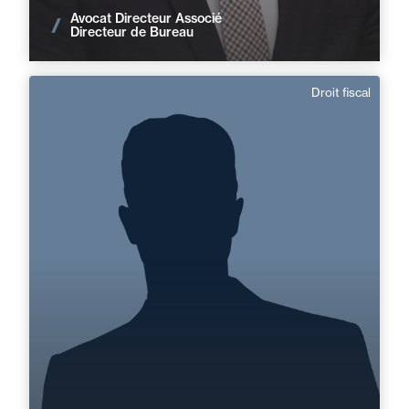
Avocat Directeur Associé
Voir les actualités
Directeur de Bureau
Droit fiscal
Serge Thumser
Domaine d’expertises :
Droit fiscal
+33 2 31 46 31 31
Caen
serge.thumser@fidal.com