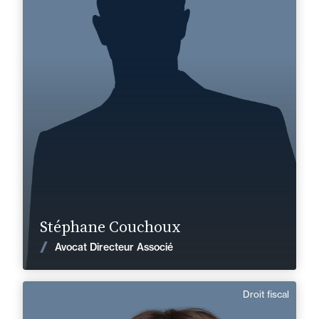
Domaine d’expertises :
Droit fiscal
Corporate, Fusions & Acquisitions
+33 4 91 16 04 50
Marseille
stephane.couchoux@fidal.com
En savoir plus
Stéphane Couchoux
Voir les actualités
Avocat Directeur Associé
Droit fiscal
Caroline André