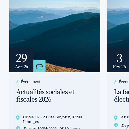
29
3
Avr 26
Fév 26
Évènement
Évèn
Actualités sociales et
La fa
fiscales 2026
élec
CPME 87 - 20 rue Soyouz, 87280
Auri
Limoges
De
j
De
ven 10/04/2026 - 08:30
à
ven