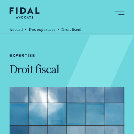
Aller
au
contenu
Rechercher un mot clé, un professionnel ....
principal
Accueil
Nos expertises
Droit fiscal
EXPERTISE
Droit fiscal