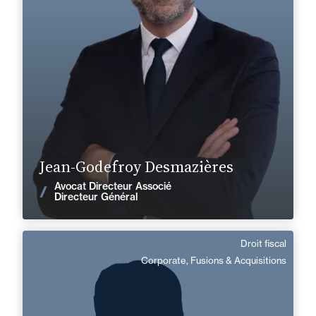
+33 1 46 24 30 30
Paris La Défense
jean-godefroy.desmazieres@fidal.com
En savoir plus
Jean-Godefroy Desmazières
Avocat Directeur Associé
Voir les actualités
Directeur Général
Droit fiscal
Stéphane Couchoux
Corporate, Fusions & Acquisitions
Anglais
Langue(s) parlé(es) :