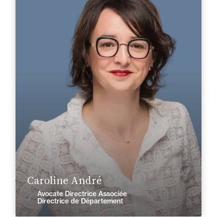
Domaine d’expertises :
Droit fiscal
+33 2 99 33 88 88
Rennes
caroline.andre@fidal.com
En savoir plus
Caroline André
Avocate Directrice Associée
Voir les actualités
Directrice de Département