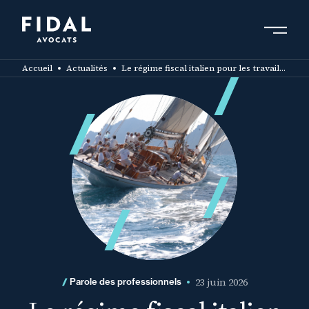
Aller
au
contenu
Rechercher un mot clé, un professionnel ....
principal
Accueil
Actualités
Le régime fiscal italien pour les travailleurs « impatriés » : une exonération de 50 % des revenus pour les nouveaux arrivants
23 juin 2026
Parole des professionnels