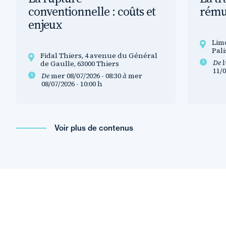
conventionnelle : coûts et
rému
enjeux
Lim
Pali
Fidal Thiers, 4 avenue du Général
De
l
de Gaulle, 63000 Thiers
11/0
De
mer 08/07/2026 - 08:30
à
mer
08/07/2026 - 10:00
h
Voir plus de contenus