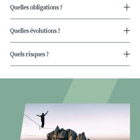
Quelles obligations ?
Depuis le 1er mars 2020, pour les entreprises
Quelles évolutions ?
de 50 et 250 salariés : il convient de publier le
score de l’Index, et de verser le détail des
indicateurs dans la BDES. Pour les entreprises
Quels salariés prendre en compte, au regard
Quels risques ?
de plus de 250 salariés (y compris celles ayant
de leur statut et de leurs absences ?
déjà procédé à la publication de leur index en
Quelles primes intégrer dans le calcul des
Au-delà des pénalités financières encourues
2019) : procéder à cette publication et à la mise
moyennes ?
(jusqu’à 1% de la masse salariale annuelle),
à disposition de l’Index.
Quelles augmentations prendre en compte
l’Index et ses variations d’une année sur l’autre
Depuis 2022, la loi est venue renforcer les
pour comparer la situation des femmes et
sont désormais deux éléments constitutifs de
obligations relatives à l’Index de l’égalité
des hommes ?
la « marque employeur »
professionnelle à travers les mesures
suivantes :
La publication, par les services du ministère