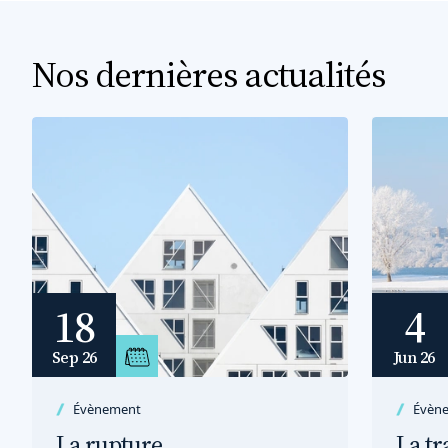
d’implication et de réactivité.
Nos dernières actualités
18
4
Sep 26
Jun 26
Évènement
Évèn
La rupture
La t