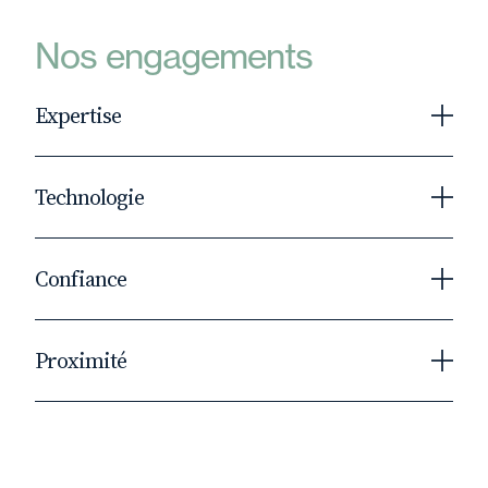
Nos engagements
Expertise
Nous mobilisons les meilleures compétences
Technologie
pour vous faciliter, d'une part le calcul de
l'Index, d'autre part l'obtention ou le maintien,
Nos équipes vous aident à mettre en place un
d'une année sur l'autre, d'un « bon score ».
Confiance
processus d’exploitation de votre logiciel de
paie et des formules de calcul afin de
Nous vous garantissons un service et un
systématiser le calcul de l’Index… tout en
Proximité
accompagnement basés sur la transparence, la
sécurisant, sur le plan juridique, les
clarté et la confiance.
paramètres et le contexte à prendre en
La présence de nos équipes partout en France
considération pour la détermination de la note,
garantit une connaissance des territoires et de
son maintien ou son amélioration.
leur spécificités ; une proximité gage