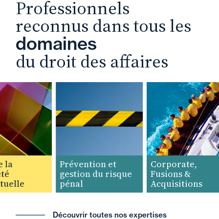
Professionnels
reconnus dans tous les
domaines
du droit des affaires
la
Prévention et
Corporate,
é
gestion du risque
Fusions &
uelle
pénal
Acquisitions
Découvrir toutes nos expertises