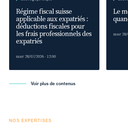
Régime fiscal suisse
Le m
applicable aux expatriés :
quand
déductions fiscales pour
les frais professionnels des
mar 28/0
expatriés
mar 28/07/2026 - 12:00
Voir plus de contenus
NOS EXPERTISES