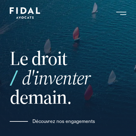
Aller
au
contenu
Rechercher un mot clé, un professionnel ....
principal
Le droit
votre
d'inventer
demain.
Découvrez nos engagements