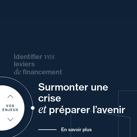
vos
Identifier
leviers
de
financement
Surmonter une
de
vos
et
ou
vos
crise
et
votre
vos
à
et
un
et
préparer l’avenir
VOS
ENJEUX
En savoir plus