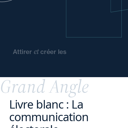
et
Attirer
créer les
conditions
d'épanouissement
de vos
talents
Grand Angle
Livre blanc : La
communication