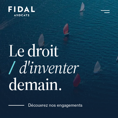
Aller
au
contenu
Rechercher un mot clé, un professionnel ....
principal
Le droit
votre
d'inventer
demain.
Découvrez nos engagements