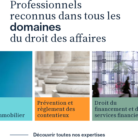
Professionnels
reconnus dans tous les
domaines
du droit des affaires
Prévention et
Droit du
règlement des
financement et de
mobilier
contentieux
services financier
Découvrir toutes nos expertises