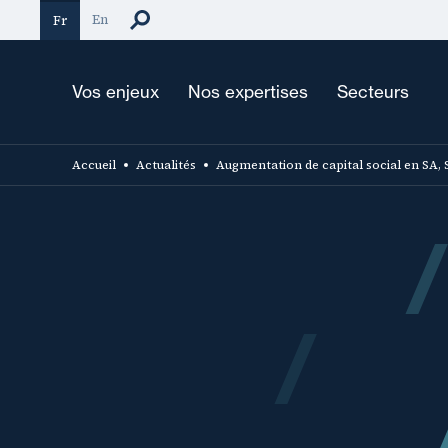
Aller
En
Fr
au
contenu
principal
Vos enjeux
Nos expertises
Secteurs
Accueil
Actualités
Augmentation de capital social en SA, 