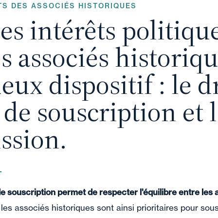
soit par apport en numéraire libéré pa
L'apporteur ne peut pas prendre part a
TS DES ASSOCIÉS HISTORIQUES
tendant à réaliser une augmentation de 
Opération est neutre sur le plan de la tr
es intérêts politique
Droit d'enregistrement (sauf engagement
(société par actions)
Réduction de l'endettement de la sociét
Incidences fiscales de l'apport (plus-val
s associés historiqu
eux dispositif : le d
 de souscription et 
ssion.
de souscription permet de respecter l'équilibre entre les 
 les associés historiques sont ainsi prioritaires pour sous