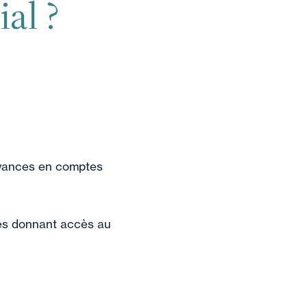
al ?
avances en comptes
res donnant accès au