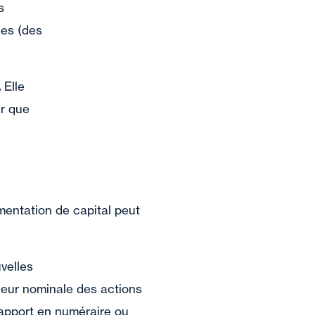
s
ées (des
.
Elle
er que
mentation de capital peut
uvelles
leur nominale des actions
 apport en numéraire ou