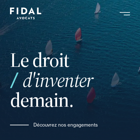
Aller
au
contenu
Rechercher un mot clé, un professionnel ....
principal
Le droit
vos
d'inventer
demain.
Découvrez nos engagements