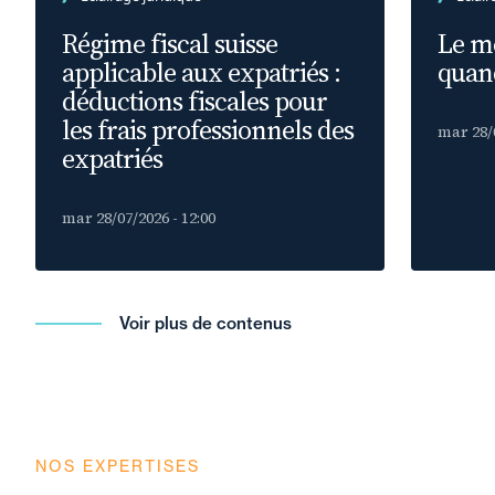
Régime fiscal suisse
Le m
applicable aux expatriés :
quand
déductions fiscales pour
les frais professionnels des
mar 28/0
expatriés
mar 28/07/2026 - 12:00
Voir plus de contenus
NOS EXPERTISES