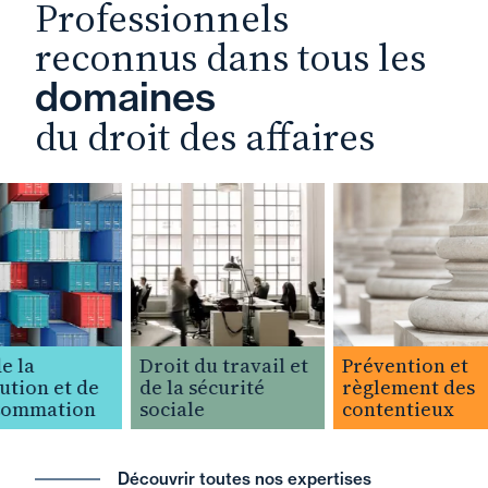
Professionnels
reconnus dans tous les
domaines
du droit des affaires
 la
Droit du travail et
Prévention et
tion et de
de la sécurité
règlement des
ommation
sociale
contentieux
Découvrir toutes nos expertises