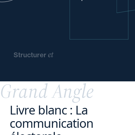
et
Structurer
pérenniser
l'entreprise
familiale
Grand Angle
Livre blanc : La
communication