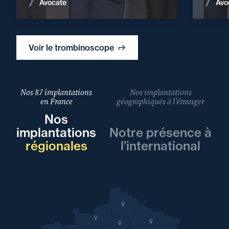
Voir les actualités
Avocate
Avo
Voir le trombinoscope
Nos 87 implantations
Nos implantations
en France
géographiques à l’étranger
Nos
implantations
Notre présence à
régionales
l’international