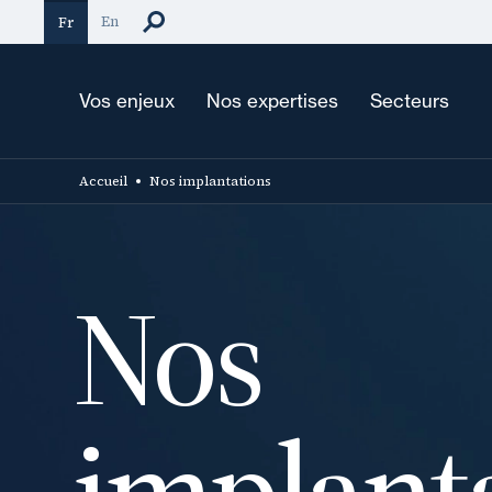
Aller
En
Fr
au
contenu
principal
Vos enjeux
Nos expertises
Secteurs
Accueil
Nos implantations
Nos
implant