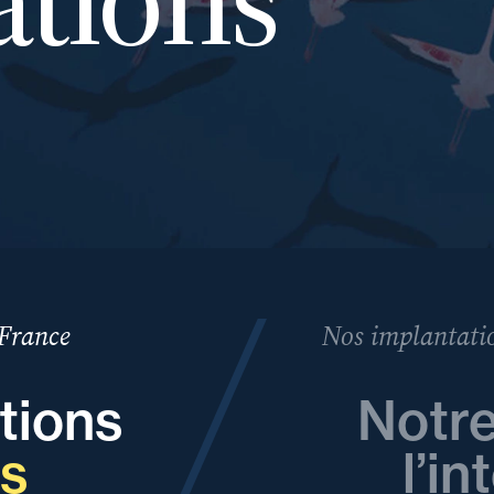
 France
Nos implantatio
tions
Notre
es
l’in