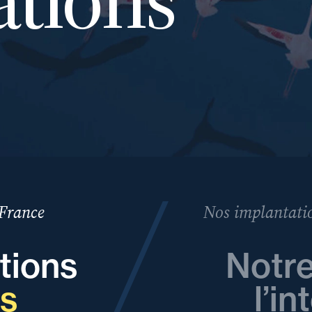
 France
Nos implantatio
tions
Notre
es
l’in