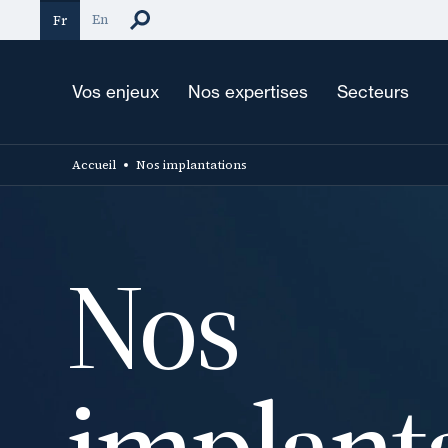
Aller
En
Fr
au
contenu
principal
Vos enjeux
Nos expertises
Secteurs
Accueil
Nos implantations
Nos
implant