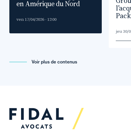
Grou
en Amérique du Nord
l’ac
Pack
ven 17/04/2026 - 12:00
jeu 30/0
Voir plus de contenus