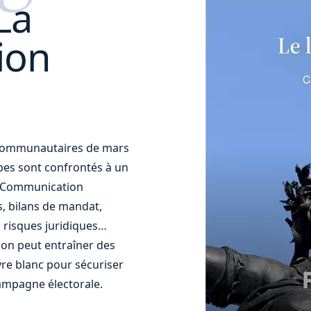
La
ion
t communautaires de mars
uipes sont confrontés à un
t. Communication
s, bilans de mandat,
 risques juridiques…
ion peut entraîner des
re blanc pour sécuriser
ampagne électorale.