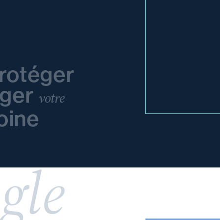
rotéger
éger
votre
oine
gle