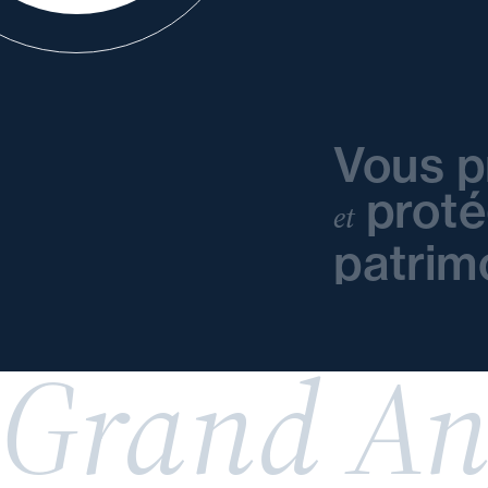
Vous p
prot
et
patrim
Grand An