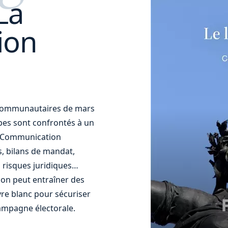
La
ion
t communautaires de mars
uipes sont confrontés à un
t. Communication
s, bilans de mandat,
 risques juridiques…
ion peut entraîner des
re blanc pour sécuriser
ampagne électorale.