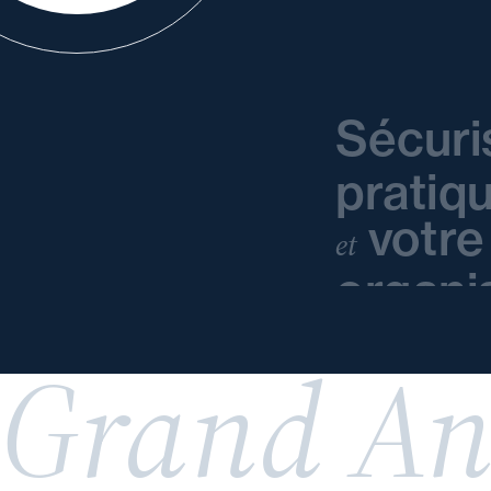
Sécuri
pratiq
votre
et
organi
Grand An