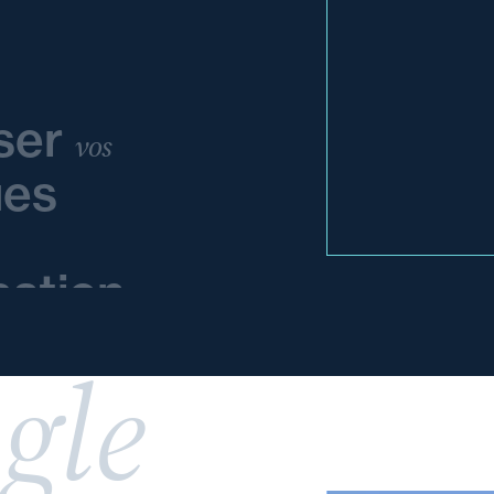
ser
vos
ues
sation
gle