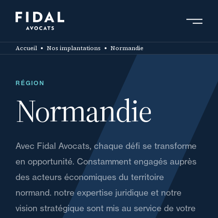
Aller
au
contenu
Rechercher un mot clé, un professionnel ....
principal
Accueil
Nos implantations
Normandie
RÉGION
Normandie
Avec Fidal Avocats, chaque défi se transforme
en opportunité. Constamment engagés auprès
des acteurs économiques du territoire
normand. notre expertise juridique et notre
vision stratégique sont mis au service de votre