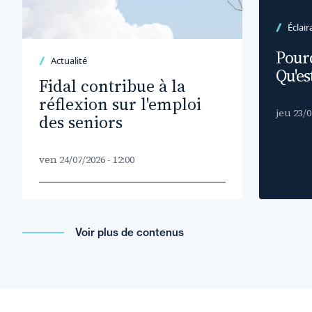
Éclair
Pour
Actualité
Qu'es
Fidal contribue à la
réflexion sur l'emploi
jeu 23/0
des seniors
ven 24/07/2026 - 12:00
Voir plus de contenus