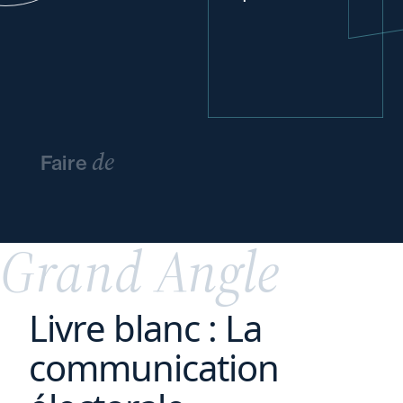
de
Faire
l’innovation
un
avantage
concurrentiel
Grand Angle
Livre blanc : La
communication