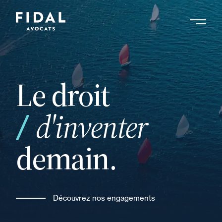
Aller
au
contenu
Rechercher un mot clé, un professionnel ....
principal
Le droit
d'inventer
demain.
Découvrez nos engagements