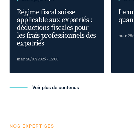
Régime fiscal suisse
Le m
applicable aux expatriés :
quand
déductions fiscales pour
les frais professionnels des
mar 28/0
expatriés
mar 28/07/2026 - 12:00
Voir plus de contenus
NOS EXPERTISES