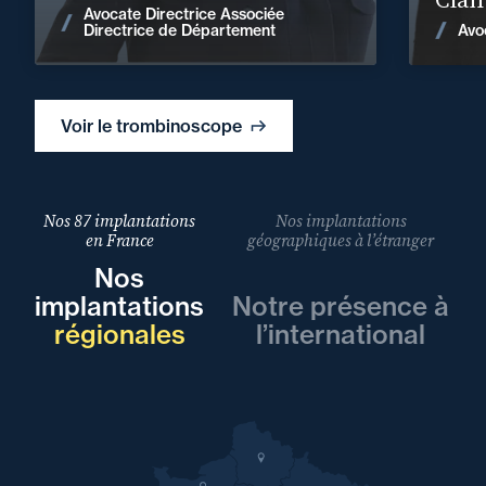
Avocate Directrice Associée
Voir les actualités
Avo
Directrice de Département
Voir le trombinoscope
Nos 87 implantations
Nos implantations
en France
géographiques à l’étranger
Nos
implantations
Notre présence à
régionales
l’international