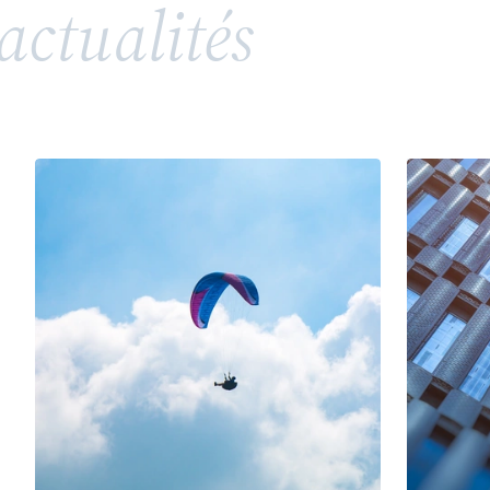
actualités
répandue, soulève toutefois des enjeux juridiques
complexes en matière de propriété intellectuelle
et de droits de la personnalité. Entre valorisation
d’un héritage, risques de confusion et conflits
potentiels avec des tiers ou des membres d’une
même famille, l’utilisation d’un patronyme comme
marque nécessite une vigilance particulière.