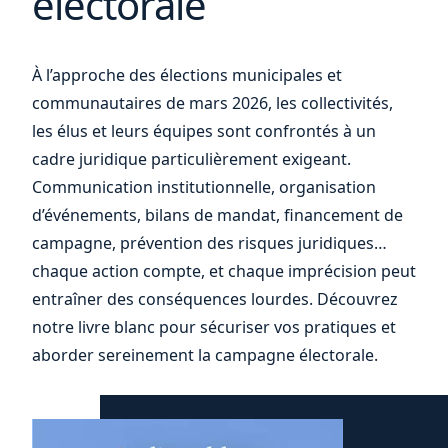
électorale
largement fermé aux
personnes publiques ?
À l’approche des élections municipales et
communautaires de mars 2026, les collectivités,
les élus et leurs équipes sont confrontés à un
09 juin 2026
Newsletter
cadre juridique particulièrement exigeant.
Newsletter Droit Fiscal -
Communication institutionnelle, organisation
Edition TVA - Mai 2026
d’événements, bilans de mandat, financement de
campagne, prévention des risques juridiques…
chaque action compte, et chaque imprécision peut
entraîner des conséquences lourdes. Découvrez
09 juin 2026
Actualité
La politique de mécénat
notre livre blanc pour sécuriser vos pratiques et
aborder sereinement la campagne électorale.
des entreprises, nouvelle
composante au cœur du
rapport de gestion.