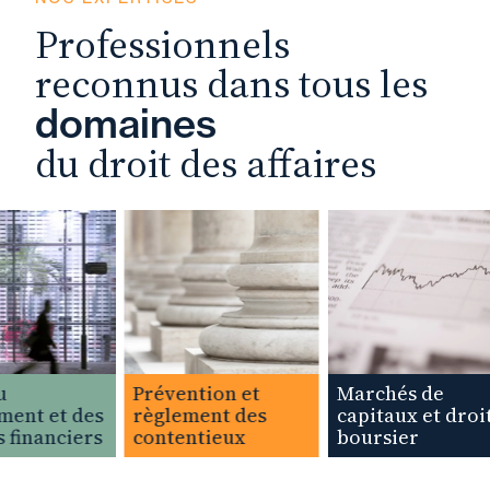
Professionnels
reconnus dans tous les
domaines
du droit des affaires
Prévention et
Marchés de
ent et des
règlement des
capitaux et droit
financiers
contentieux
boursier