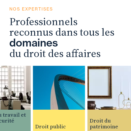
NOS EXPERTISES
Professionnels
reconnus dans tous les
domaines
du droit des affaires
travail et
urité
Droit du
Droit public
patrimoine