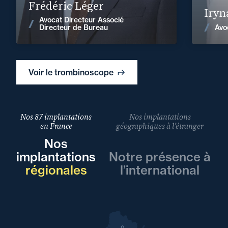
Frédéric Léger
Iryn
Avocat Directeur Associé
Voir les actualités
Avo
Directeur de Bureau
Voir le trombinoscope
Nos 87 implantations
Nos implantations
en France
géographiques à l’étranger
Nos
implantations
Notre présence à
régionales
l’international