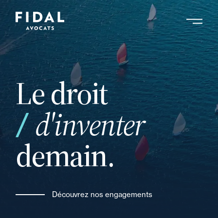
Aller
au
contenu
Rechercher un mot clé, un professionnel ....
principal
Le droit
d'inventer
demain.
Découvrez nos engagements