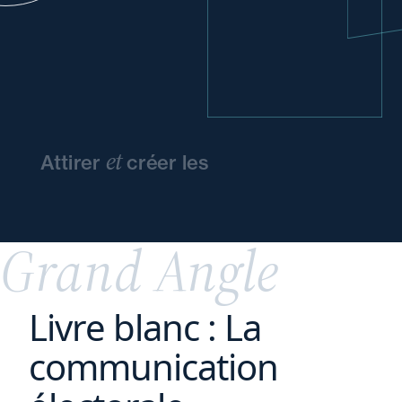
et
Attirer
créer les
conditions
d'épanouissement
de vos
talents
Grand Angle
Livre blanc : La
communication