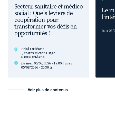
Secteur sanitaire et médico
Le mé
social : Quels leviers de
l'inté
coopération pour
transformer vos défis en
lun 03/0
opportunités ?
Fidal Orléans
6, cours Victor Hugo
45000 Orléans
De
mer 05/08/2026 - 19:00
à
mer
05/08/2026 - 20:30
h
Voir plus de contenus