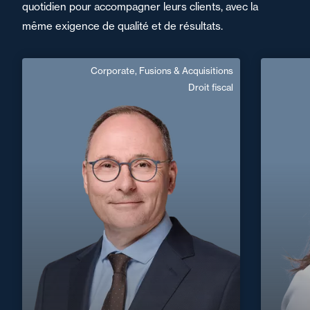
quotidien pour accompagner leurs clients, avec la
même exigence de qualité et de résultats.
Corporate, Fusions & Acquisitions
Frédéric Léger
Droit fiscal
Domaine d’expertises :
Corporate, Fusions & Acquisitions
Droit fiscal
+33 2 32
+33 3 85 21 51 21
Mâcon
frederic.leger@fidal.com
En savoir plus