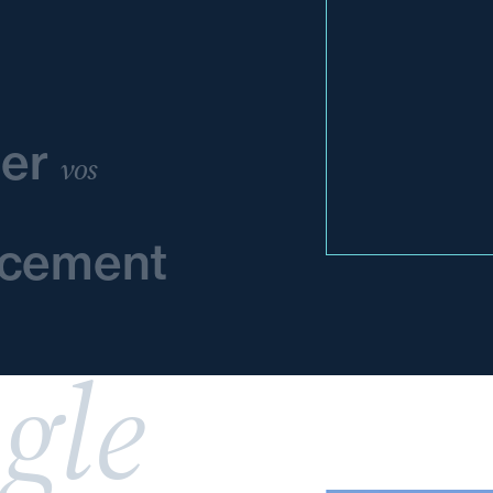
ier
vos
ncement
gle