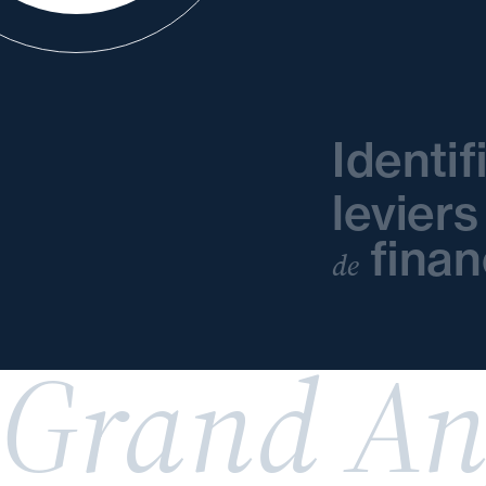
Identif
leviers
fina
de
Grand An