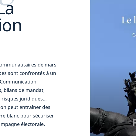
La
ion
t communautaires de mars
uipes sont confrontés à un
t. Communication
s, bilans de mandat,
 risques juridiques…
ion peut entraîner des
re blanc pour sécuriser
ampagne électorale.