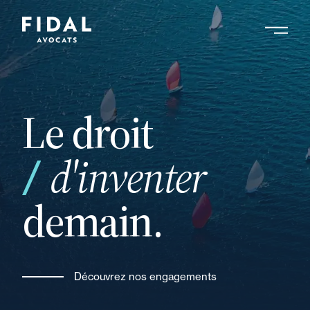
Aller
au
contenu
Rechercher un mot clé, un professionnel ....
principal
Le droit
d'inventer
votre
demain.
Découvrez nos engagements