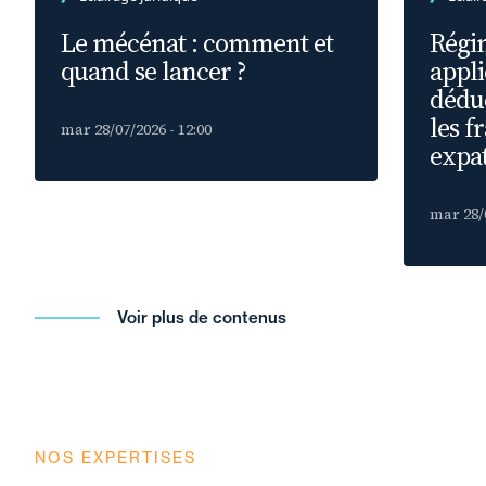
Le mécénat : comment et
Régim
quand se lancer ?
appli
déduc
les f
mar 28/07/2026 - 12:00
expat
mar 28/0
Voir plus de contenus
NOS EXPERTISES