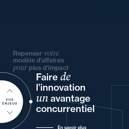
votre
Repenser
modèle d’affaires
pour
plus d’impact
de
Faire
et
vos
et
ou
vos
l’innovation
votre
un
vos
et
avantage
et
de vos
VOS
ENJEUX
concurrentiel
En savoir plus