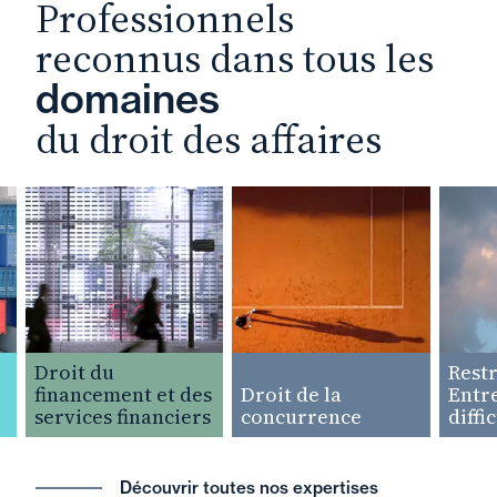
Professionnels
reconnus dans tous les
domaines
du droit des affaires
Droit du
Restruc
financement et des
Droit de la
Entrepr
services financiers
concurrence
difficul
Découvrir toutes nos expertises