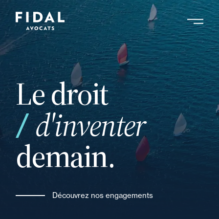
Aller
au
contenu
Rechercher un mot clé, un professionnel ....
principal
Le droit
de
d'inventer
demain.
Découvrez nos engagements