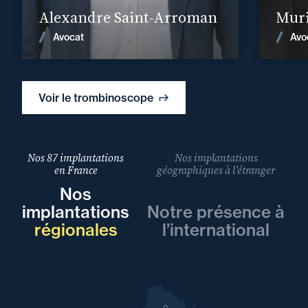
Alexandre Saint-Arroman
Muri
Voir les actualités
Avocat
Avo
Voir le trombinoscope
Nos 87 implantations
Nos implantations
en France
géographiques à l’étranger
Nos
implantations
Notre présence à
régionales
l’international