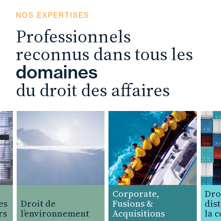
NOS EXPERTISES
Professionnels
reconnus dans tous les
domaines
du droit des affaires
Corporate,
Droit 
Droit de
Fusions &
distri
l’environnement
Acquisitions
la co