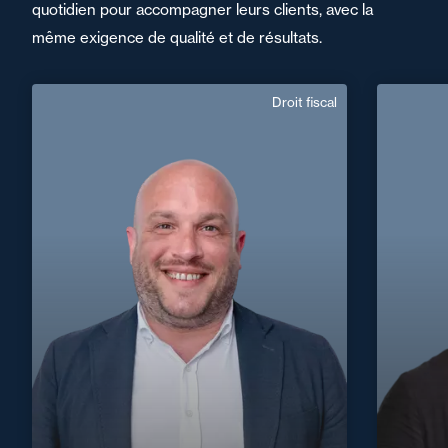
quotidien pour accompagner leurs clients, avec la
même exigence de qualité et de résultats.
Droit fiscal
Alexandre Saint-
Arroman
Domaine d’expertises :
Droit fiscal
+33 5 58 90 15 44
Dax
+33 2 44
alexandre.saint-arroman@fidal.com
En savoir plus