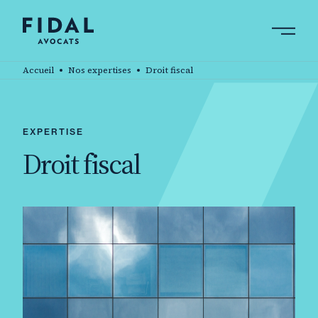
Aller
au
contenu
Rechercher un mot clé, un professionnel ....
principal
Accueil
Nos expertises
Droit fiscal
EXPERTISE
Droit fiscal