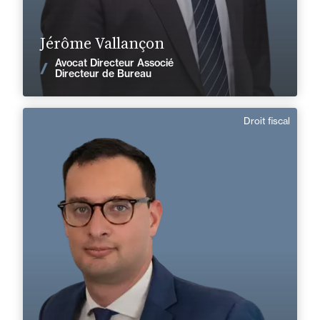
En savoir plus
Jérôme Vallançon
Avocat Directeur Associé
Voir les actualités
Directeur de Bureau
Droit fiscal
Maxime Bailly
Anglais
Langue(s) parlé(es) :
Domaine d’expertises :
Droit fiscal
+33 4 72 85 70 00
Lyon
maxime.bailly@fidal.com