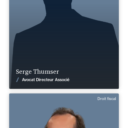
+33 2 31 46 31 31
Caen
serge.thumser@fidal.com
En savoir plus
Serge Thumser
Voir les actualités
Avocat Directeur Associé
Droit fiscal
Marc Roirand
Domaine d’expertises :