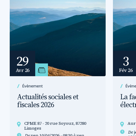
29
3
Avr 26
Fév 26
Évènement
Évèn
Actualités sociales et
La fa
fiscales 2026
élec
CPME 87 - 20 rue Soyouz, 87280
Auri
Limoges
De
j
De
ven 10/04/2026 - 08:30
à
ven