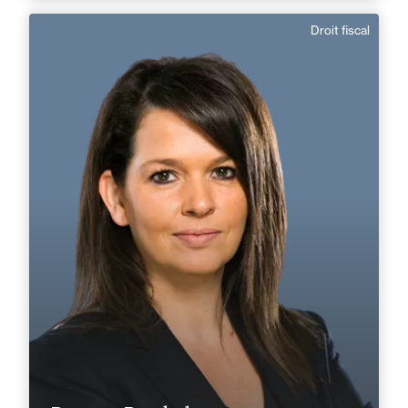
Droit fiscal
Rozenn Berthelot
Anglais
Langue(s) parlé(es) :
Domaine d’expertises :
Droit fiscal
+33 2 40 14 26 00
Nantes
rozenn.berthelot@fidal.com
En savoir plus