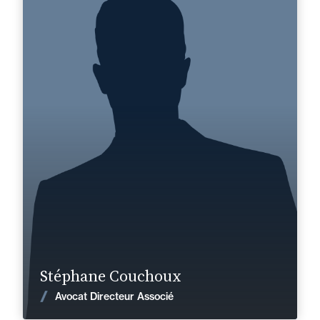
Anglais
Langue(s) parlé(es) :
Domaine d’expertises :
Droit fiscal
Corporate, Fusions & Acquisitions
+33 4 91 16 04 50
Marseille
stephane.couchoux@fidal.com
En savoir plus
Stéphane Couchoux
Voir les actualités
Avocat Directeur Associé