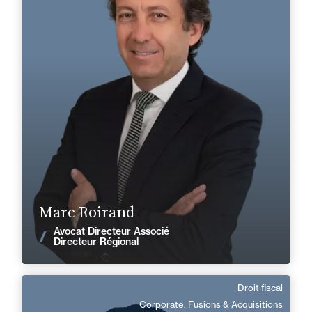
Droit fiscal
+33 4 72 85 70 00
Lyon
marc.roirand@fidal.com
En savoir plus
Marc Roirand
Avocat Directeur Associé
Voir les actualités
Directeur Régional
Droit fiscal
Stéphane Couchoux
Corporate, Fusions & Acquisitions