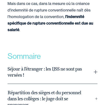
Mais dans ce cas, dans la mesure où la créance
d'indemnité de rupture conventionnelle naît dès
l'homologation de la convention,
l’indemnité
spécifique de rupture conventionnelle est due au
salarié
.
Sommaire
Séjour à l’étranger : les IJSS ne sont pas
versées !
Dans deux arrêts en date du 5 juin 2025
(n°21-
Répartition des sièges et du personnel
22162
et
n°22-22834
), la deuxième chambre
dans les collèges : le juge doit se
civile se prononce sur la question de savoir si
prononcer