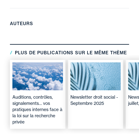
requalifié
ne tendent pas aux mêmes fins
que
pour refuser de statuer.
la demande en
paiement de rappels de
salaire
au titre d'un CDD.
AUTEURS
PLUS DE PUBLICATIONS SUR LE MÊME THÈME
Auditions, contrôles,
Newsletter droit social -
Newsl
signalements… vos
Septembre 2025
juill
pratiques internes face à
la loi sur la recherche
privée