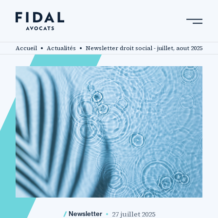
Aller
au
contenu
Rechercher un mot clé, un professionnel ....
principal
Accueil
Actualités
Newsletter droit social - juillet, aout 2025
27 juillet 2025
Newsletter