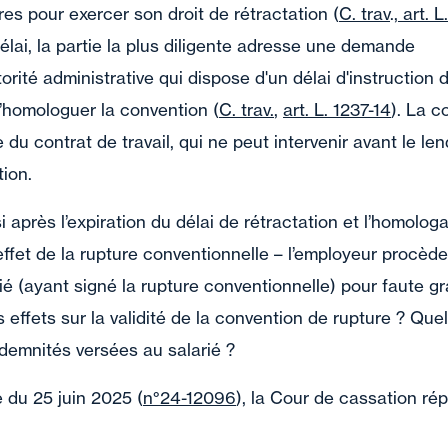
res pour exercer son droit de rétractation (
C. trav
.,
art. L
délai, la partie la plus diligente adresse une demande
orité administrative qui dispose d'un délai d'instruction 
d’homologuer la convention (
C. trav.
,
art. L. 1237-14
). La c
e du contrat de travail, qui ne peut intervenir avant le l
tion.
si après l’expiration du délai de rétractation et l’homolog
’effet de la rupture conventionnelle – l’employeur procèd
ié (ayant signé la rupture conventionnelle) pour faute g
s effets sur la validité de la convention de rupture ? Quel
ndemnités versées au salarié ?
 du 25 juin 2025 (
n°24-12096
), la Cour de cassation ré