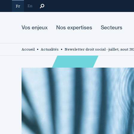
Aller
En
Fr
au
contenu
principal
Vos enjeux
Nos expertises
Secteurs
Accueil
Actualités
Newsletter droit social - juillet, aout 20