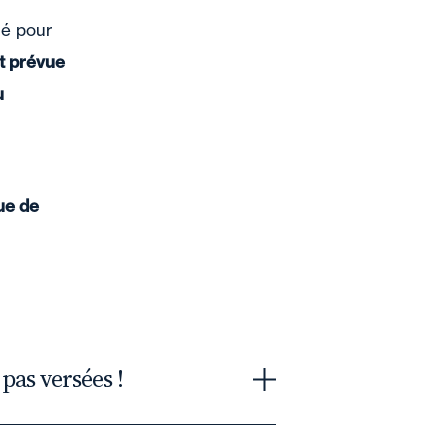
ié pour
et prévue
u
ue de
 pas versées !
5
(n°21-22162
et
n°22-22834
), la