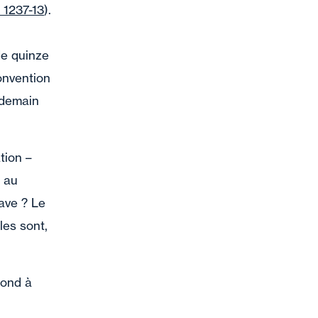
. 1237-13
).
de quinze
onvention
endemain
ation –
e au
rave ? Le
les sont,
pond à