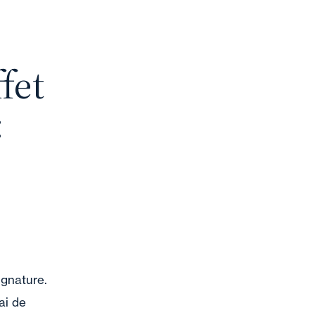
fet
:
ignature.
ai de