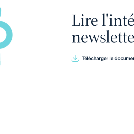
aux mêmes fins
que celles soumises au
que dans une telle hypothèse, il appartie
impossible tout contrôle et ne permet
fondement juridique est différent.
Lire l'int
d'examiner l'ensemble des contestatio
sociale de vérifier que l'assuré contin
Dans deux arrêts en date du 25 juin 202
demeurant en litige d'après l'ensemble d
les prestations en espèces de l'assuranc
newslette
Cour de cassation se prononce sur l’appl
où le juge statue.
durant ce séjour.
Ainsi, est recevable en appel la deman
Il entre ainsi dans son office
de procéde
En d’autres termes, le fait que la CPAM n
rémunération variable
qui tend aux m
et des sièges entre les collèges électo
respect de ses obligations par l’assuré 
soumise aux premiers juges
au titre d
Télécharger le docume
production de certains documents.
durant son séjour.
paiement de la rémunération versée en 
Le juge ne peut pas se prévaloir du fait 
En revanche, la demande en
requalifi
menées loyalement et ordonner de repr
paiement d'une indemnité de requalificat
refuser de statuer.
rupture du contrat de travail requalifié
que la demande en
paiement de rappel