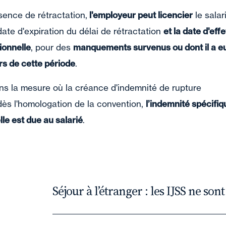
bsence de rétractation,
l'employeur peut licencier
le salar
date d'expiration du délai de rétractation
et la date d'eff
ionnelle
, pour des
manquements survenus ou dont il a e
s de cette période
.
ns la mesure où la créance d'indemnité de rupture
dès l'homologation de la convention,
l’indemnité spécifiq
le est due au salarié
.
Séjour à l’étranger : les IJSS ne sont
Dans deux arrêts en date du 5 juin 202