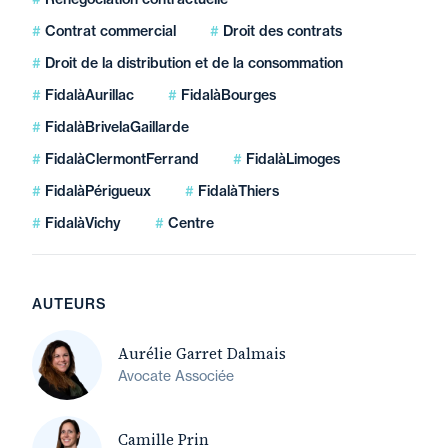
Contrat commercial
Droit des contrats
Droit de la distribution et de la consommation
FidalàAurillac
FidalàBourges
FidalàBrivelaGaillarde
FidalàClermontFerrand
FidalàLimoges
FidalàPérigueux
FidalàThiers
FidalàVichy
Centre
AUTEURS
Aurélie Garret Dalmais
Avocate Associée
Camille Prin