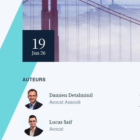
19
Jun 26
AUTEURS
Damien Detalminil
Avocat Associé
Lucas Saif
Avocat