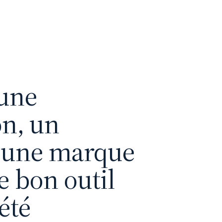
 une
on, un
t une marque
le bon outil
été