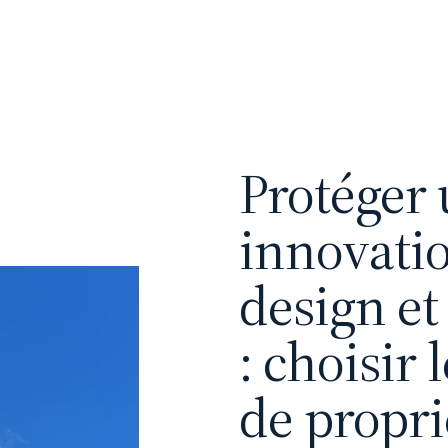
Protéger
innovati
design e
: choisir 
de propri