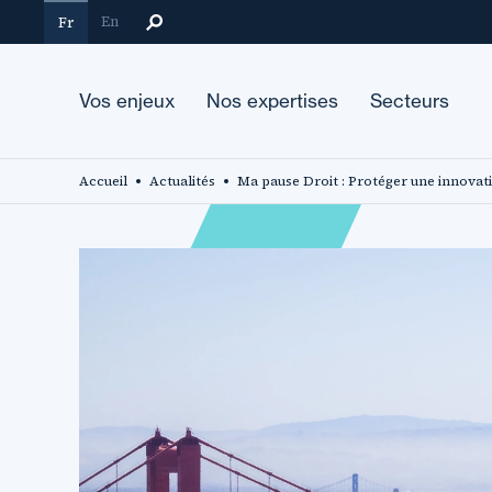
Aller
En
Fr
au
contenu
principal
Vos enjeux
Nos expertises
Secteurs
Accueil
Actualités
Ma pause Droit : Protéger une innovat