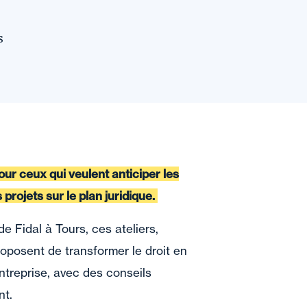
s
ur ceux qui veulent anticiper les
 projets sur le plan juridique.
e Fidal à Tours, ces ateliers,
proposent de transformer le droit en
entreprise, avec des conseils
nt.