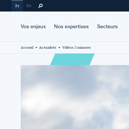
Aller
En
Fr
au
contenu
principal
Vos enjeux
Nos expertises
Secteurs
Accueil
Actualités
Vidéos 2 minutes