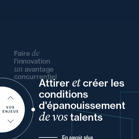
de
Faire
l’innovation
un
avantage
concurrentiel
et
Attirer
créer les
vos
vos
ou
vos
conditions
votre
vos
à
et
d'épanouissement
et
de
VOS
de vos
ENJEUX
talents
En savoir plus