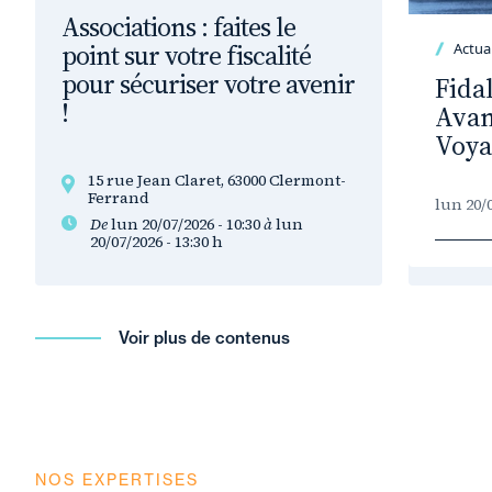
Associations : faites le
point sur votre fiscalité
Actual
pour sécuriser votre avenir
Fida
!
Avan
Voya
15 rue Jean Claret, 63000 Clermont-
Ferrand
lun 20/0
De
lun 20/07/2026 - 10:30
à
lun
20/07/2026 - 13:30
h
Voir plus de contenus
NOS EXPERTISES