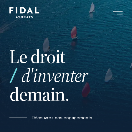
Aller
au
contenu
Rechercher un mot clé, un professionnel ....
principal
Le droit
votre
d'inventer
demain.
Découvrez nos engagements