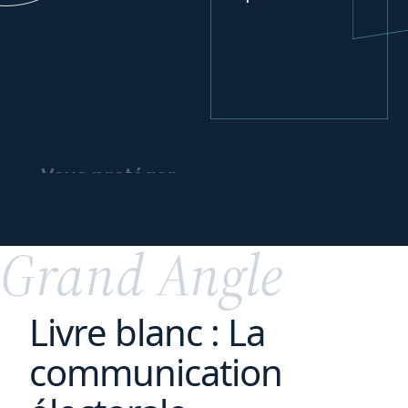
Vous protéger
et
votre
protéger
patrimoine
Grand Angle
Livre blanc : La
communication