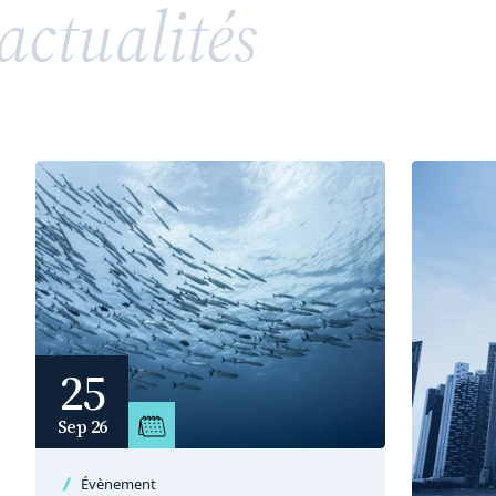
actualités
répandue, soulève toutefois des enjeux juridiques
complexes en matière de propriété intellectuelle
et de droits de la personnalité. Entre valorisation
d’un héritage, risques de confusion et conflits
potentiels avec des tiers ou des membres d’une
même famille, l’utilisation d’un patronyme comme
marque nécessite une vigilance particulière.
25
Sep 26
Évènement