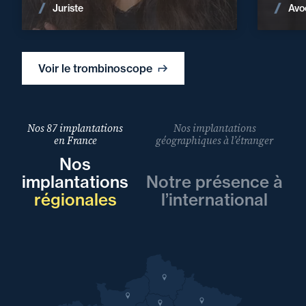
Voir les actualités
Juriste
Avo
Voir le trombinoscope
Nos 87 implantations
Nos implantations
en France
géographiques à l’étranger
Nos
implantations
Notre présence à
régionales
l’international