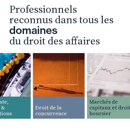
Professionnels
reconnus dans tous les
domaines
du droit des affaires
e,
Marchés de
&
Droit de la
capitaux et droit
ions
concurrence
boursier