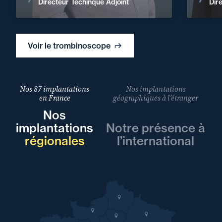
Voir les actualités
Directeur Techinque Adjoint
Dir
Voir le trombinoscope
Nos 87 implantations
Nos implantations
en France
géographiques à l’étranger
Nos
implantations
Notre présence à
régionales
l’international