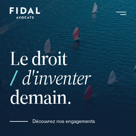
Aller
au
contenu
Rechercher un mot clé, un professionnel ....
principal
Le droit
et
d'inventer
demain.
Découvrez nos engagements