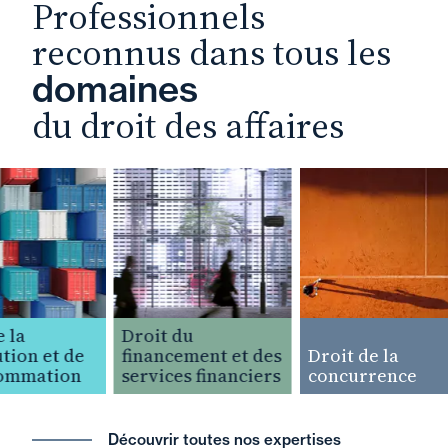
Professionnels
reconnus dans tous les
domaines
du droit des affaires
la
Droit du
ion et de
financement et des
Droit de la
ommation
services financiers
concurrence
Découvrir toutes nos expertises