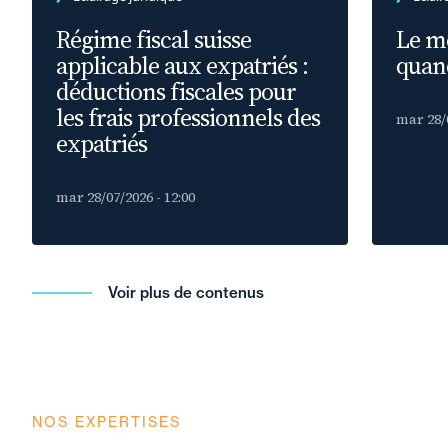
Régime fiscal suisse
Le m
applicable aux expatriés :
quand
déductions fiscales pour
les frais professionnels des
mar 28/0
expatriés
mar 28/07/2026 - 12:00
Voir plus de contenus
NOS EXPERTISES