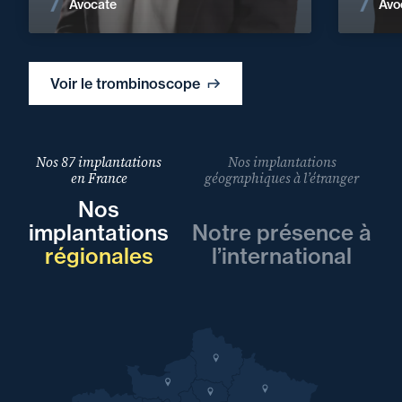
Voir les actualités
Avocate
Avo
Voir le trombinoscope
Nos 87 implantations
Nos implantations
en France
géographiques à l’étranger
Nos
implantations
Notre présence à
régionales
l’international