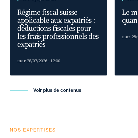
Régime fiscal suisse
Le m
applicable aux expatriés :
quand
déductions fiscales pour
les frais professionnels des
mar 28/0
expatriés
mar 28/07/2026 - 12:00
Voir plus de contenus
NOS EXPERTISES