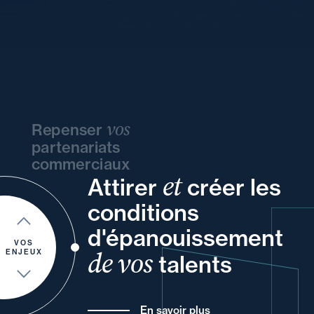
vos
Repenser
partenariats
commerciaux
et
Attirer
créer les
de
vos
et
votre
ou
conditions
votre
vos
un
et
d'épanouissement
et
pour
VOS
de vos
ENJEUX
talents
En savoir plus