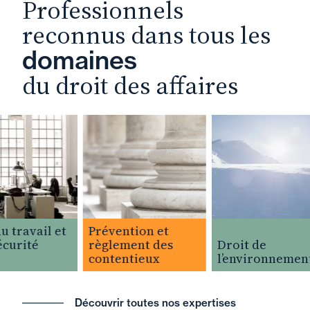
Professionnels
reconnus dans tous les
domaines
du droit des affaires
 travail et
Prévention et
curité
règlement des
Droit de
contentieux
l’environnement
Découvrir toutes nos expertises