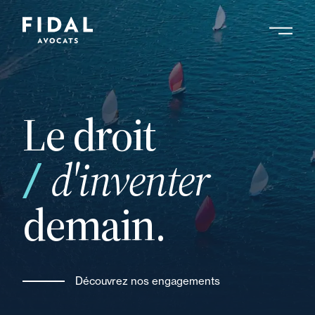
Aller
au
contenu
Rechercher un mot clé, un professionnel ....
principal
Le droit
d'inventer
votre
demain.
Découvrez nos engagements