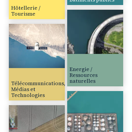
Hôtellerie /
Tourisme
Energie /
Ressources
naturelles
Télécommunications,
Médias et
Technologies