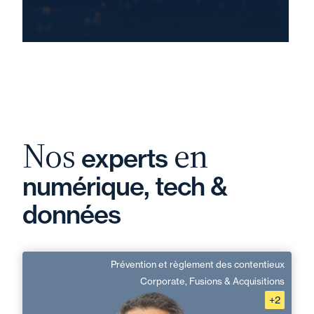
Nos
en
experts
numérique, tech &
données
Prévention et règlement des contentieux
Jalal El Ahdab
Corporate, Fusions & Acquisitions
+2
Français, Anglais, Arabe
Langue(s) parlé(es) :