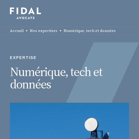
Aller
au
contenu
Rechercher un mot clé, un professionnel ....
principal
Accueil
Nos expertises
Numérique, tech et données
EXPERTISE
Numérique, tech et
données