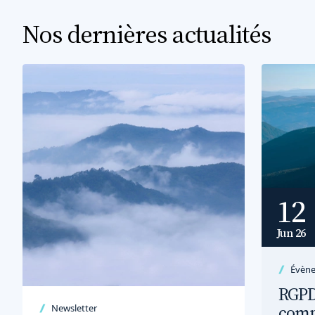
Nos dernières actualités
12
Jun 26
Évèn
RGPD,
comp
Newsletter