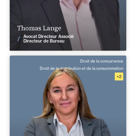
En savoir plus
Thomas Lange
Avocat Directeur Associé
Voir les actualités
Directeur de Bureau
Droit de la concurrence
Dominique Pourtau
Droit de la distribution et de la consommation
+2
Anglais
Langue(s) parlé(es) :
Domaine d’expertises :
Droit de la concurrence
Droit de la distribution et de la consommation
Droit de la propriété intellectuelle
Numérique, tech et données