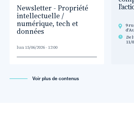
l'act
Newsletter - Propriété
intellectuelle /
numérique, tech et
9 ru
données
d'A
De
l
11/0
lun 15/06/2026 - 12:00
Voir plus de contenus