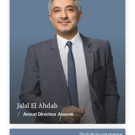
Domaine d’expertises :
Prévention et règlement des contentieux
Corporate, Fusions & Acquisitions
Numérique, tech et données
Droit de l’environnement
+33 1 46 24 30 30
Paris La Défense
jalal.elahdab@fidal.com
En savoir plus
Jalal El Ahdab
Voir les actualités
Avocat Directeur Associé
Droit de la concurrence