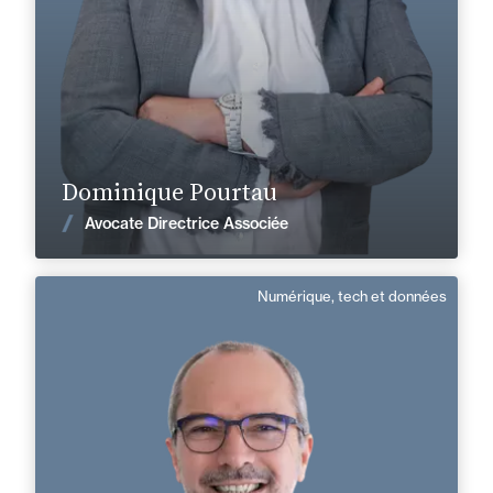
+33 5 62 72 91 00
Toulouse
dominique.pourtau@fidal.com
En savoir plus
Dominique Pourtau
Voir les actualités
Avocate Directrice Associée
Numérique, tech et données
Arnaud Tessalonikos
Anglais, Espagnol, Français
Langue(s) parlé(es) :
Domaine d’expertises :
Numérique, tech et données