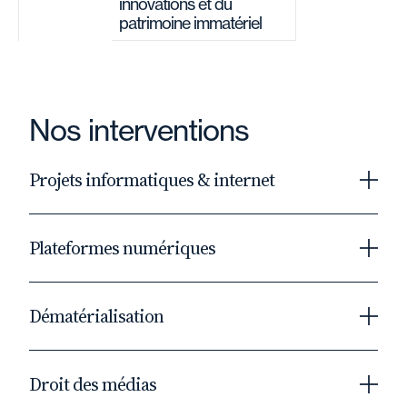
innovations et du
patrimoine immatériel
Nos interventions
Projets informatiques & internet
Internet soulève naturellement des questions
Plateformes numériques
transversales qui impactent les pratiques
contractuelles, les règles de responsabilité, les
Cet outil est au cœur de nombreux projets de
problématiques liées aux données
Dématérialisation
transformation digitale quels que soit la taille
personnelles. Différents acteurs interviennent
de l’opérateur et son secteur d’activité.
dans cet écosystème tels que des concepteurs
Les modèles de transformation digitale
Les équipes Fidal peuvent vous accompagner
de sites web, des éditeurs de contenus, des
Droit des médias
impliquent la dématérialisation des
dans les domaines suivants :
fournisseurs d’accès et d’hébergement