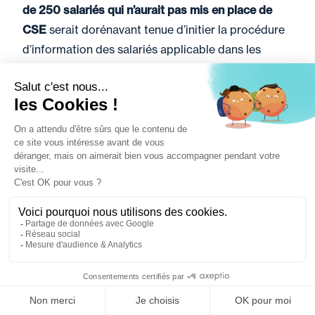
de 250 salariés
qui n’aurait pas mis en place de
CSE
serait dorénavant tenue d’initier la procédure
d’information des salariés applicable dans les
entreprises non soumises à l’obligation de mettre
en place un CSE exerçant les attributions
mentionnées au deuxième alinéa de l’article L.
2312-1 du Code du travail. Auparavant, par
application du texte dans la rédaction antérieure,
cette société se serait trouvée hors champ
d’application de ces dispositions.
Loi n° 2026-403 du 26 mai 2026 de simplification
de la vie économique
Filtrer