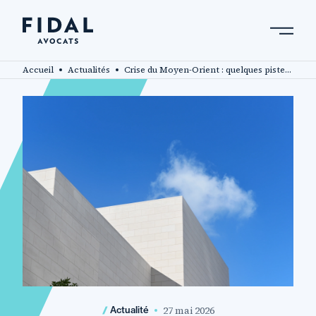
Aller
au
contenu
Rechercher un mot clé, un professionnel ....
principal
Accueil
Actualités
Crise du Moyen-Orient : quelques pistes pour améliorer le pouvoir d’achat des salariés !
27 mai 2026
Actualité