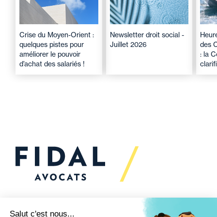
Crise du Moyen-Orient :
Newsletter droit social -
Heure
quelques pistes pour
Juillet 2026
des 
améliorer le pouvoir
: la 
d’achat des salariés !
clarif
Vous souhaitez échanger