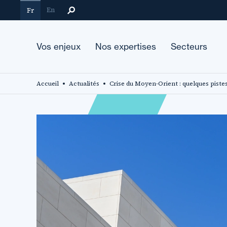
Aller
En
Fr
au
contenu
principal
Vos enjeux
Nos expertises
Secteurs
Accueil
Actualités
Crise du Moyen-Orient : quelques pistes