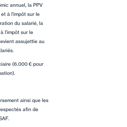
Smic annuel, la PPV
t à l’impôt sur le
ation du salarié, la
 l’impôt sur le
devient assujettie au
lariés.
iaire (6.000 € pour
pation).
ersement ainsi que les
respectés afin de
SSAF.