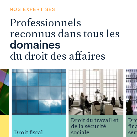
NOS EXPERTISES
Professionnels
reconnus dans tous les
domaines
du droit des affaires
Droit du travail et
Droit
de la sécurité
finan
Droit fiscal
sociale
servic