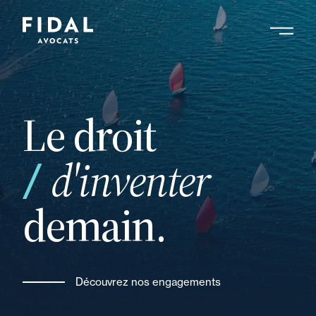
Aller
au
contenu
Rechercher un mot clé, un professionnel ....
principal
Le droit
vos
d'inventer
demain.
Découvrez nos engagements