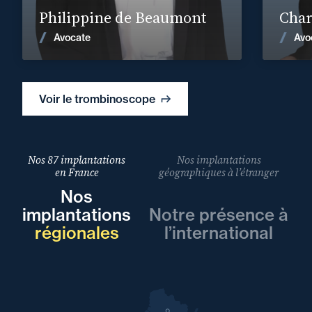
Philippine de Beaumont
Char
Voir les actualités
Avocate
Avo
Voir le trombinoscope
Nos 87 implantations
Nos implantations
en France
géographiques à l’étranger
Nos
implantations
Notre présence à
régionales
l’international