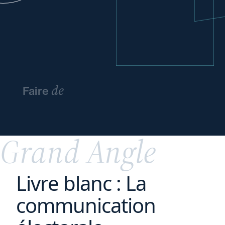
de
Faire
l’innovation
un
avantage
concurrentiel
Grand Angle
Livre blanc : La
communication