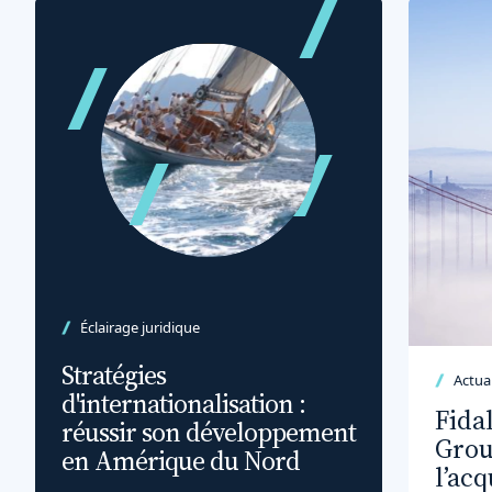
Éclairage juridique
Stratégies
Actual
d'internationalisation :
Fida
réussir son développement
Grou
en Amérique du Nord
l’ac